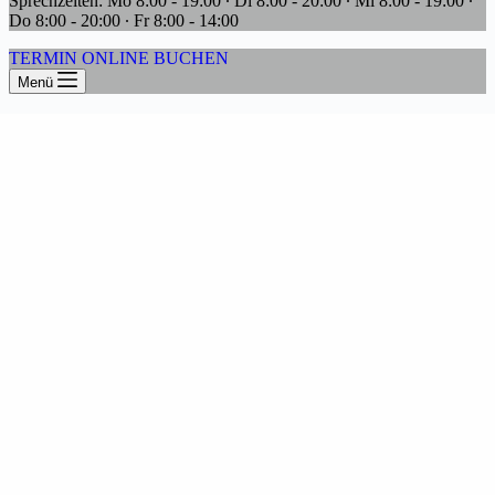
Sprechzeiten: Mo 8:00 - 19:00 ∙ Di 8:00 - 20:00 ∙ Mi 8:00 - 19:00 ∙
Do 8:00 - 20:00 ∙ Fr 8:00 - 14:00
TERMIN ONLINE BUCHEN
Menü