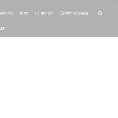
Services
Team
Leistungen
Anamnesebogen
Jetzt Bewerb
4:00